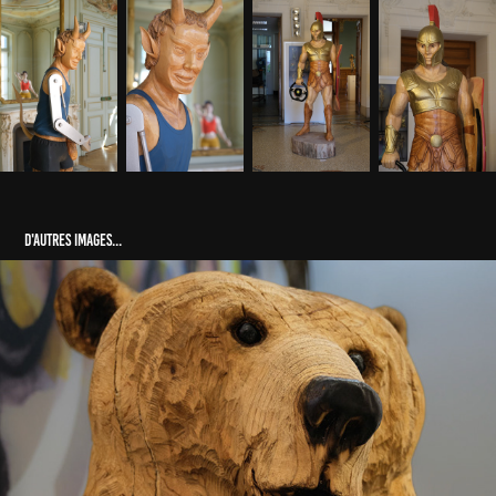
D'autres images...
Sylvain "Rondin" Dautremay
2023